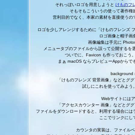
それっぽいロゴを用意しようと
けものフ
そもそもこういうの使って著作権
営利目的でなく、本家の素材を直接使うの
ロゴを少しアレンジするために「けものフレンズ 
ロゴ画像と帽子画
画像編集は手元に Photo
メニュータブのファイルから誤って公開するを
ついでに、Favicon も作っておこう
まぁ macOS ならプレビューAppから
backgro
「けものフレンズ 背景画像」などとグ
試しにこれを使ってみよう
Webサイトには
「アクセスカウンター 画像」などとグ
ファイルをダウンロードすると、利用する場合には
ここでリンクにし
カウンタの実装は、ファイルベ